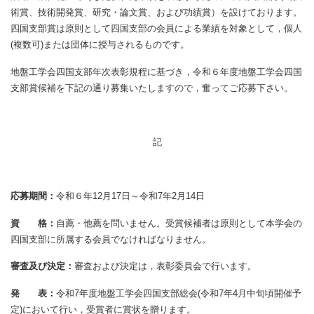
術賞、技術開発賞、研究・論文賞、および功績賞）を設けております。
四国支部賞は原則として四国支部の会員による業績を対象として，個人
(複数可)または団体に授与されるものです。
地盤工学会四国支部年次表彰規程に基づき，令和６年度地盤工学会四国
支部賞候補を下記の通り募集いたしますので，奮ってご応募下さい。
記
応募期間：
令和６年12月17日～令和7年2月14日
資 格：
自薦・他薦を問いません。受賞候補者は原則として本学会の
四国支部に所属する会員でなければなりません。
審査及び決定：
審査および決定は，表彰委員会で行います。
発 表：
令和7年度地盤工学会四国支部総会(令和7年4月中旬頃開催予
定)において行い，受賞者に賞状を贈ります。