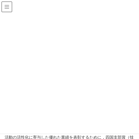
支部からのお知らせ
HOME
支部からのお知らせ
支部行事
【ご案内】「令和６年度地盤工学会四国支部賞」候補募集
支部行事
【ご案内】「令和６年度地盤工学会四国
支部賞」候補募集
「令和６年度地盤工学会四国支部賞」
候補募集
（公社）地盤工学会四国支部 支部長 奥田秀樹
地盤工学会四国支部では，地盤工学の学術並びに技術の発展と学会支部
活動の活性化に寄与した優れた業績を表彰するために，四国支部賞（技